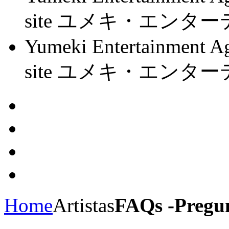
site ユメキ・エン
Yumeki Entertainment Ag
site ユメキ・エン
Home
Artistas
FAQs -Pregu