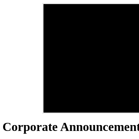
Yumeki idol Kenkyuka
Únete a Yumeki
Concepto idol
スタジオ :: Studio -
研究会 Circulo de
Entertainment
Agencia productora
Idol
Una idol en la definición japonesa
estudios idol para
Audition
Studio
representa lo mejor del ser humano
¿Te gustaría formar parte de Yumek
Yumeki Entertainment se consolida
señoritas
Son personas que llevan una vida
Entertainment Agency? En los
como casa productora de
ejemplar, ética…
研究会 (Academia)
formatos de artistas: Yumeki Angel
entretenimiento al realizar
(grupo idol senior) * Yumeki Cher
completamente la producción
More...
El grupo de estudio y aprendizaje i
audiovisual de nuestras artistas y
de Yumeki Entertainment (Yumeki I
More...
realizando…
Kenkyukai) ユメキアイドル研究会 
el espacio de trabajo donde…
More...
More...
Corporate Announcemen