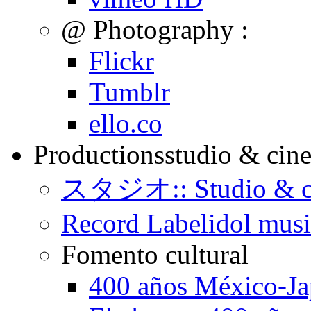
@ Photography :
Flickr
Tumblr
ello.co
Productions
studio & cin
スタジオ:: Studio & c
Record Label
idol mus
Fomento cultural
400 años México-J