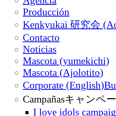
Agencia
Producción
Kenkyukai 研究会 (Ac
Contacto
Noticias
Mascota (yumekichi)
Mascota (Ajolotito)
Corporate (English)
Bu
Campañas
キャンペ
I love idols campai