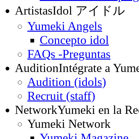
Artistas
Idol アイドル
Yumeki Angels
Concepto idol
FAQs -Preguntas
Audition
Intégrate a Yum
Audition (idols)
Recruit (staff)
Network
Yumeki en la Re
Yumeki Network
Yumeki Magazine