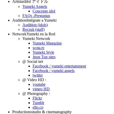
Artistas
Idol アイドル
Yumeki Angels
Concepto idol
FAQs -Preguntas
Audition
Intégrate a Yumeki
Audition (idols)
Recruit (staff)
Network
Yumeki en la Red
Yumeki Network
Yumeki Magazine
wota.tv
Yumeki Style
Jpop Top sites
@ Social net
Facebook / yumeki entertainment
Facebook / yumeki angels
twitter
@ Video HD :
youtube
vimeo HD
@ Photography :
Flickr
Tumblr
ello.co
Productions
studio & cinematography