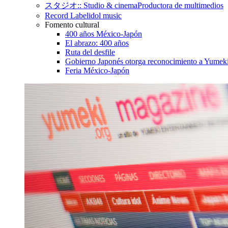
スタジオ:: Studio & cinema
Productora de multimedios
Record Label
idol music
Fomento cultural
400 años México-Japón
El abrazo: 400 años
Ruta del desfile
Gobierno Japonés otorga reconocimiento a Yumeki
Feria México-Japón