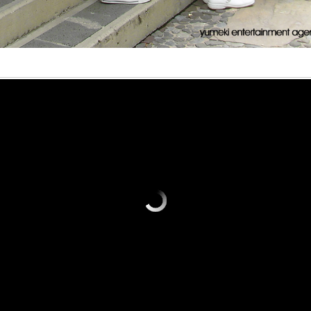
i idol Kenkyukai
 a Yumeki
pto idol
 :: Studio -
Circulo de
tainment
ia productora
en la definición japonesa
ios idol para
a lo mejor del ser humano.
ría formar parte de Yumeki
ntertainment se consolida
itas
onas que llevan una vida
nment Agency? En los
a productora de
 ética…
demia)
de artistas: Yumeki Angels
miento al realizar
ol senior) * Yumeki Cherubs…
mente la producción
de estudio y aprendizaje idol
al de nuestras artistas y
 Entertainment (Yumeki Idol
do…
kai) ユメキアイドル研究会 es
io de trabajo donde…