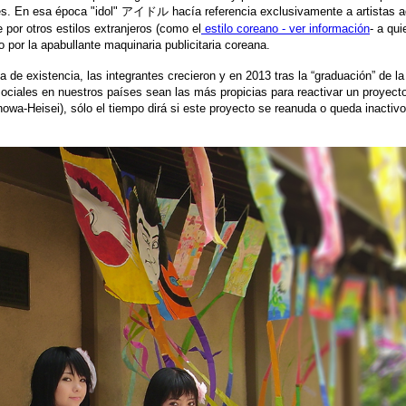
onés. En esa época "idol" アイドル hacía referencia exclusivamente a artistas a
or otros estilos extranjeros (como el
estilo coreano - ver información
- a qu
 por la apabullante maquinaria publicitaria coreana.
e existencia, las integrantes crecieron y en 2013 tras la “graduación” de la 
es/sociales en nuestros países sean las más propicias para reactivar un proy
Showa-Heisei), sólo el tiempo dirá si este proyecto se reanuda o queda inact