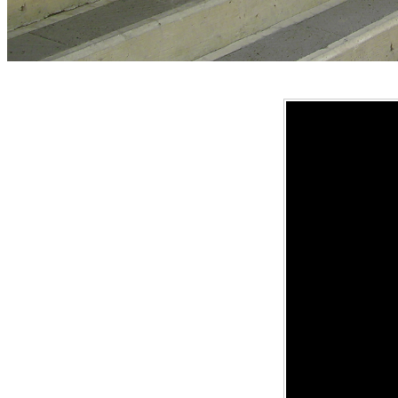
Yumek
Únete
Conce
スタジオ
研究会 
Enter
Agenc
Idol
Una idol 
estud
Audition
Studio
represent
¿Te gusta
Yumeki E
señor
Son pers
Entertai
como cas
ejemplar,
研究会 (Aca
formatos 
entreteni
(grupo id
completa
More...
El grupo 
audiovisu
de Yumeki
More...
realizan
Kenkyu
el espac
More...
More...