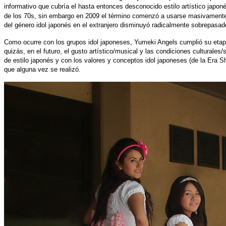
informativo que cubría el hasta entonces desconocido estilo artístico jap
de los 70s, sin embargo en 2009 el término comenzó a usarse masivamente p
del género idol japonés en el extranjero disminuyó radicalmente sobrepasado
Como ocurre con los grupos idol japoneses, Yumeki Angels cumplió su etapa d
quizás, en el futuro, el gusto artístico/musical y las condiciones cultural
de estilo japonés y con los valores y conceptos idol japoneses (de la Era 
que alguna vez se realizó.